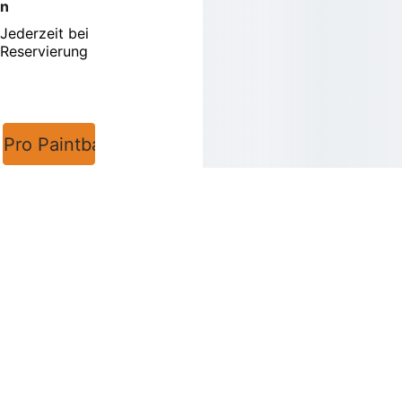
n
Jederzeit bei 
Reservierung
Pro Paintball starten
FAQ
Impressum
Datenschutz
Gutschein 
bestellen
Kontakt
Einverständniserklärung
U18 - 
Einverständniserklärung