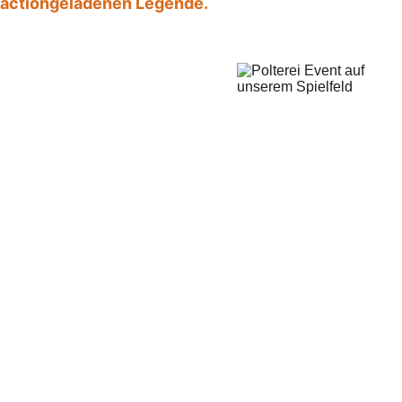
actiongeladenen Legende. 
💥 Was euch erwartet:
Actionreiches Paintball-
Erlebnis auf unserem 
5000 m2 großem 
Spielfeld
Komplettes Equipment + 
Schutzkleidung inklusive
Spannende Spielmodi – 
von "Last Team 
Standing" bis zu 
„Bräutigam jagen“
Auf Wunsch: Getränke, 
Musik & private Chill-
Area und Essen auf 